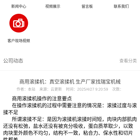
新闻中心
视频展示
留言板
联系我们
客户现场视频
公司动态
查看分类
商用滚揉机：真空滚揉机 生产厂家找瑞宝机械
作者：
本站
来源：
云更新
时间：
2025/4/27 9:20:59
次数：
商用滚揉机操作的注意要点
在操作滚揉机的过程中需要注意的情况是：滚揉过度与滚
揉不足
所谓滚揉不足：是因为滚揉机滚揉时间短，肉块内部肌肉
还没有松弛，盐水还没有被充分吸收，蛋白质萃取少，以致
肉块里外颜色不均匀，结构不一致，粘合力、保水性和切片
性都差。