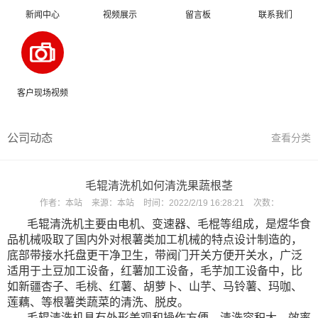
新闻中心
视频展示
留言板
联系我们
客户现场视频
公司动态
查看分类
毛辊清洗机如何清洗果蔬根茎
作者：
本站
来源：
本站
时间：
2022/2/19 16:28:21
次数：
毛辊清洗机主要由电机、变速器、毛棍等组成，是煜华食
品机械吸取了国内外对根薯类加工机械的特点设计制造的，
底部带接水托盘更干净卫生，带阀门开关方便开关水，广泛
适用于土豆加工设备，红薯加工设备，毛芋加工设备中，比
如新疆杏子、毛桃、红薯、胡萝卜、山芋、马铃薯、玛咖、
莲藕、等根薯类蔬菜的清洗、脱皮。
毛辊清洗机具有外形美观和操作方便，清洗容积大、效率