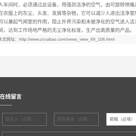
入车间时，必须通过此设备，用强劲洁净的空气，由可旋转喷嘴
在衣服上的灰尘、头发、发屑等杂物，它可以减少人进出洁净室
可以兼起气闸室的作用，阻止外界污染和未被净化的空气进入洁
间，达到工作场地严格的无尘净化标准，生产出高质量的产品。
本文网址：
http://www.zcruibao.com/news_view_69_106.html
在线留言
联系人（必填）：
联系电话（必填）：
邮箱（必填）