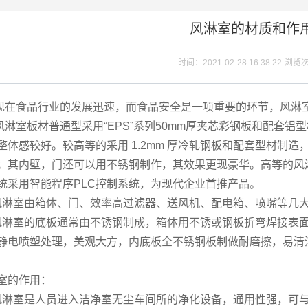
风淋室的材质和作
时间：2021-02-28 16:38:22
浏览
食品行业的发展迅速，而食品安全是一项重要的环节，风淋
室板材普通型采用“EPS”系列50mm厚夹芯彩钢板和配套铝
整体感较好。较高等的采用 1.2mm 厚冷轧钢板和配套型材制
；其内壁，门还可以用不锈钢制作，其效果更现豪华。高等的风
统采用智能程序PLC控制系统，为现代企业首推产品。
室由箱体、门、效率高过滤器、送风机、配电箱、喷嘴等几大
室的底板通常由不锈钢制成，箱体用不锈或钢板折弯焊接表面
静电喷塑处理，美观大方，内底板全不锈钢板制做耐磨擦，易清
室的作用：
室是人员进入洁净室无尘车间所的净化设备，通用性强，可与