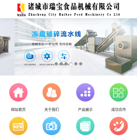
网站首页
关于我们
产品展示
成功合作