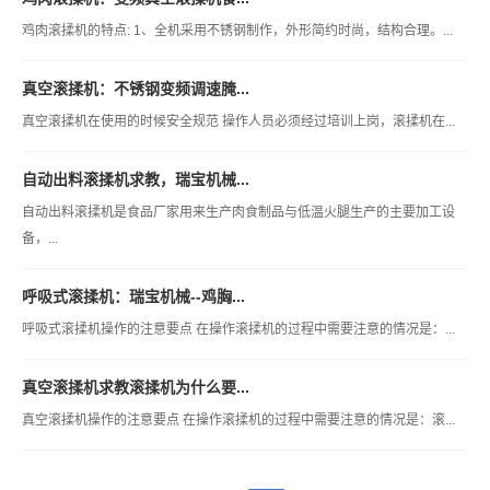
鸡肉滚揉机的特点: 1、全机采用不锈钢制作，外形简约时尚，结构合理。...
真空滚揉机：不锈钢变频调速腌...
真空滚揉机在使用的时候安全规范 操作人员必须经过培训上岗，滚揉机在...
自动出料滚揉机求教，瑞宝机械...
自动出料滚揉机是食品厂家用来生产肉食制品与低温火腿生产的主要加工设
备，...
呼吸式滚揉机：瑞宝机械--鸡胸...
呼吸式滚揉机操作的注意要点 在操作滚揉机的过程中需要注意的情况是：...
真空滚揉机求教滚揉机为什么要...
真空滚揉机操作的注意要点 在操作滚揉机的过程中需要注意的情况是：滚...