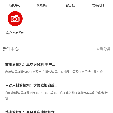
新闻中心
视频展示
留言板
联系我们
客户现场视频
新闻中心
查看分类
商用滚揉机：真空滚揉机 生产...
商用滚揉机操作的注意要点 在操作滚揉机的过程中需要注意的情况是：滚...
自动出料滚揉机：大块鸡胸肉鸡...
自动出料滚揉机是把猪肉、牛肉、羊肉、鸡肉等各种肉类物品与调好的配料放
进...
鸡肉滚揉机：变频真空滚揉机食...