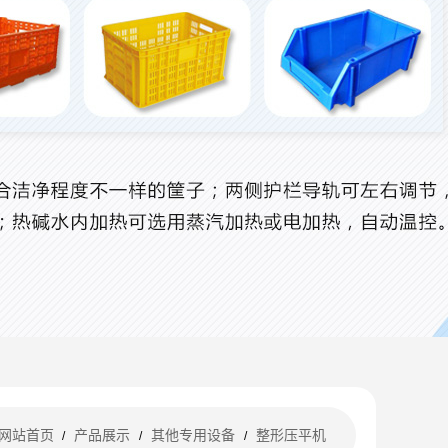
网站首页
产品展示
其他专用设备
整形压平机
/
/
/