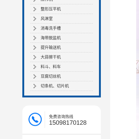
整形压平机
风淋室
消毒洗手槽
海带脱盐机
提升输送机
大蒜擦干机
料斗、料车
豆腐切丝机
切条机、切片机
免费咨询热线
15098170128